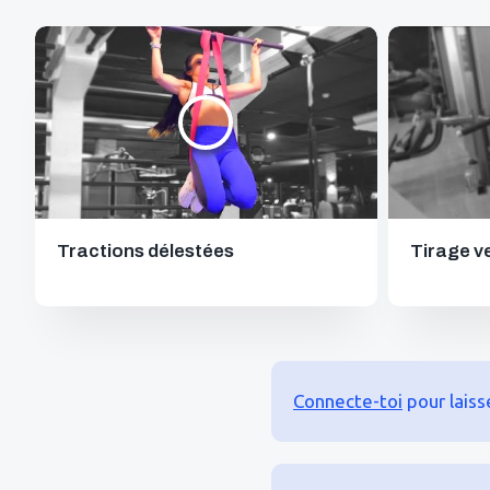
Tractions délestées
Tirage ve
Connecte-toi
pour lais