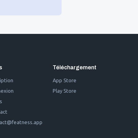
s
Téléchargement
iption
App Store
exion
Play Store
s
act
act@featness.app